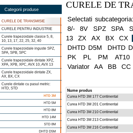
CURELE DE TRA
Categorii produse
Selectati subcategoria
CURELE DE TRANSMISIE
8/-
8V
SPZ
SPA
CURELE PENTRU INDUSTRIE
Curele trapezoidale clasice 5, 8,
13
ZX
AX
BX
CX
10, 13, 17, 22, 25, 32, 40
DHTD D5M
DHTD 
Curele trapezoidale inguste SPZ,
SPA, SPB, SPC
PK
PL
PM
AT10
Curele trapezoidale dintate XPZ,
XPA, XPB, XPC, AVX 10, AVX 13
Variator
AA
BB
CC
Curele trapezoidale dintate ZX,
AX, BX, CX
Curele dintate cu pasul metric:
HTD, STD
Nume produs
HTD 3M
Curea HTD 3M 177 Continental
HTD 5M
Curea HTD 3M 201 Continental
HTD 8M
Curea HTD 3M 210 Continental
HTD 14M
Curea HTD 3M 213 Continental
STD 8M
Curea HTD 3M 216 Continental
DHTD D5M