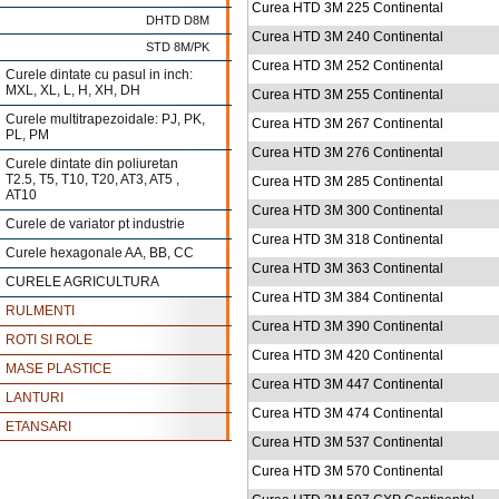
Curea HTD 3M 225 Continental
DHTD D8M
Curea HTD 3M 240 Continental
STD 8M/PK
Curea HTD 3M 252 Continental
Curele dintate cu pasul in inch:
MXL, XL, L, H, XH, DH
Curea HTD 3M 255 Continental
Curele multitrapezoidale: PJ, PK,
Curea HTD 3M 267 Continental
PL, PM
Curea HTD 3M 276 Continental
Curele dintate din poliuretan
T2.5, T5, T10, T20, AT3, AT5 ,
Curea HTD 3M 285 Continental
AT10
Curea HTD 3M 300 Continental
Curele de variator pt industrie
Curea HTD 3M 318 Continental
Curele hexagonale AA, BB, CC
Curea HTD 3M 363 Continental
CURELE AGRICULTURA
Curea HTD 3M 384 Continental
RULMENTI
Curea HTD 3M 390 Continental
ROTI SI ROLE
Curea HTD 3M 420 Continental
MASE PLASTICE
Curea HTD 3M 447 Continental
LANTURI
Curea HTD 3M 474 Continental
ETANSARI
Curea HTD 3M 537 Continental
Curea HTD 3M 570 Continental