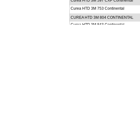
Curea HTD 3M 597 CXP Continental
Curea HTD 3M 753 Continental
CUREA HTD 3M 804 CONTINENTAL
Curea HTD 3M 843 Continental
Curea HTD 3M 1500 Continental